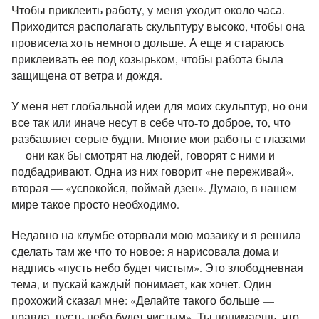
Чтобы приклеить работу, у меня уходит около часа.
Приходится располагать скульптуру высоко, чтобы она
провисела хоть немного дольше. А еще я стараюсь
приклеивать ее под козырьком, чтобы работа была
защищена от ветра и дождя.
У меня нет глобальной идеи для моих скульптур, но они
все так или иначе несут в себе что-то доброе, то, что
разбавляет серые будни. Многие мои работы с глазами
— они как бы смотрят на людей, говорят с ними и
подбадривают. Одна из них говорит «не переживай»,
вторая — «успокойся, поймай дзен». Думаю, в нашем
мире такое просто необходимо.
Недавно на клумбе оторвали мою мозаику и я решила
сделать там же что-то новое: я нарисовала дома и
надпись «пусть небо будет чистым». Это злободневная
тема, и пускай каждый понимает, как хочет. Один
прохожий сказал мне: «Делайте такого больше —
правда, пусть небо будет чистым». Ты понимаешь, что