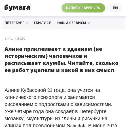
ЧЕБУРНЕТ
PAPER VPN
⛔️ ГАЙД ПРО ЧЕБУРНЕТ
РАССЫЛКИ
ПОДДЕРЖАТЬ «БУМАГУ»
МЫ В ИНСТАГРАМЕ
КУПИТЬ PAPER VPN
EN
ГИДЫ
СОТРУДНИЧЕСТВО
МЫ В ТЕЛЕГРАМЕ
РАССЫЛКИ
ПОДДЕРЖАТЬ «БУМАГУ»
МЫ В ИНСТАГРАМЕ
ПЕТЕРБУРГ
ТБИЛИСИ
НАШИ СЕРВИСЫ
8 июля 2026
Алина приклеивает к зданиям (не
историческим) человечков и
расписывает клумбы. Читайте, сколько
ее работ уцелели и какой в них смысл
Алине Кубасовой 22 года, она учится на
клинического психолога и занимается
рисованием с подростками с зависимостями.
Уже четыре года она создает в Петербурге
мозаику, скульптуры из глины и рисунки на
улицах под псевдонимом
Nehudok
. В июне 2026