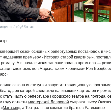
ищего» / «Суббота»
еатр
завершает сезон основных репертуарных постановок: в чис
ят недавнюю премьеру «История старой квартиры», постав
 роману. А в начале июля запланирована премьера — реж
ставит спектакль по «Марсианским хроникам» Рэя Брэдбер
арс».
ловине сезона институция запустит традиционную програм
 благодаря которой спектакли начинающих артистов и режи
 стать частью репертуара Городского театра на полгода, с
м году артисты
мастерской Лавровой
сыграют пьесу Олжас
 «
Магазин
», а Театральная компания братьев Рагимовых 