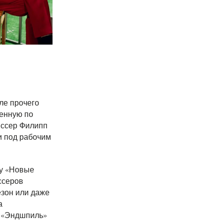
ле прочего
ленную по
иссер Филипп
и под рабочим
му «Новые
ссеров
езон или даже
а
— «Эндшпиль»