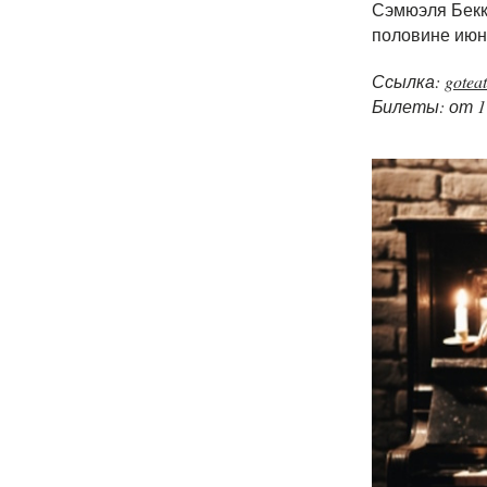
Сэмюэля Бекке
половине ию
Ссылка:
goteat
Билеты: от 1