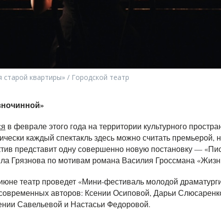
 старой квартиры» / Городской театр
азночинной»
ся
в феврале этого года на территории культурного простра
чески каждый спектакль здесь можно считать премьерой, н
тив представит одну совершенно новую постановку — «Пи
вла Грязнова по мотивам романа Василия Гроссмана «Жизнь
 июне театр проведет «Мини-фестиваль молодой драматурги
 современных авторов: Ксении Осиповой, Дарьи Слюсаренк
ении Савельевой и Настасьи Федоровой.