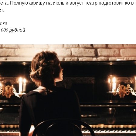
та. Полную афишу на июль и август театр подготовит ко в
ня.
r.ru
 000 рублей