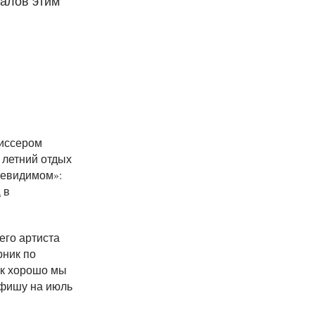
ралов этим
жиссером
 летний отдых
Невидимом»:
а
в
его артиста
рник по
ак хорошо мы
Афишу на июль