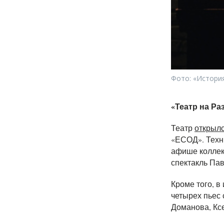
Фото: «История
«Театр на Р
Театр
открыл
«ЕСОД». Техни
афише коллек
спектакль Па
Кроме того, в
четырех пьес
Доманова, Кс