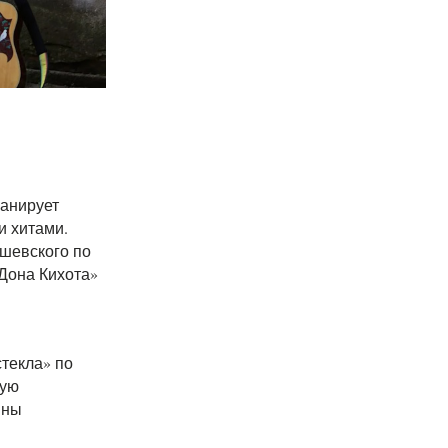
ланирует
и хитами.
ешевского по
«Дона Кихота»
текла» по
ную
ины