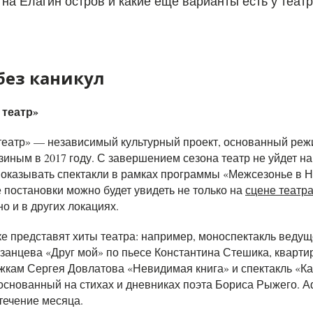
 на Елагин остров и какие еще варианты есть у теат
без каникул
театр»
еатр» — независимый культурный проект, основанный ре
ным в 2017 году. С завершением сезона театр не уйдет на
показывать спектакли в рамках программы «Межсезонье в 
 постановки можно будет увидеть не только на
сцене театр
но и в других локациях.
е представят хиты театра: например, моноспектакль ведущ
занцева «Друг мой» по пьесе Константина Стешика, кварти
жкам Сергея Довлатова «Невидимая книга» и спектакль «К
 основанный на стихах и дневниках поэта Бориса Рыжего. 
течение месяца.