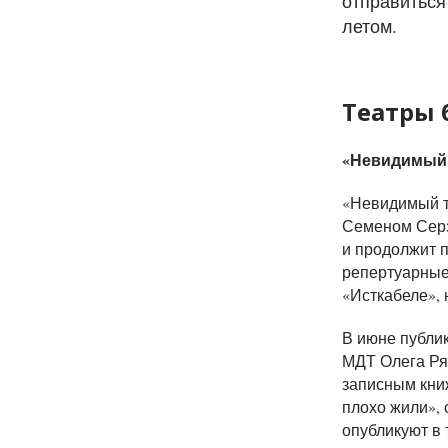
отправиться
летом.
Театры 
«Невидимый 
«Невидимый т
Семеном Серзи
и продолжит 
репертуарные
«Исткабеле», 
В июне публик
МДТ Олега Ря
записным кни
плохо жили»,
опубликуют в 