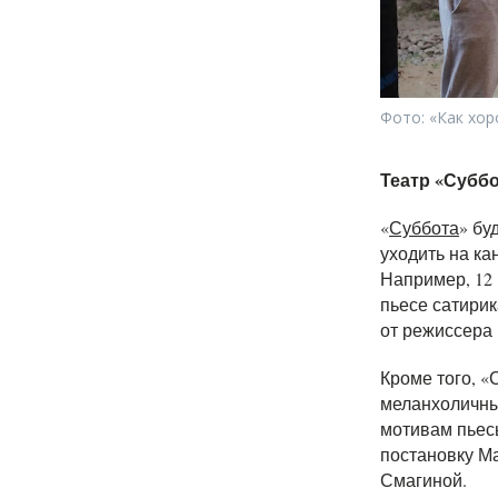
Фото: «Как хо
Театр «Субб
«
Суббота
» бу
уходить на к
Например, 12
пьесе сатирик
от режиссера
Кроме того, 
меланхоличны
мотивам пьес
постановку М
Смагиной.