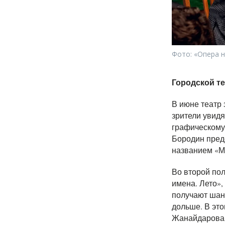
Фото: «Опера н
Городской т
В июне театр 
зрители увид
графическому
Бородин пред
названием «М
Во второй по
имена. Лето»,
получают шанс
дольше. В это
Жанайдарова