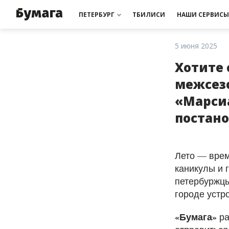
РАССЫЛКИ
ПОДДЕРЖАТЬ «БУМАГУ»
РАССЫЛКИ
ПОДДЕРЖАТЬ «БУМАГУ»
МЫ В ИНСТАГРАМЕ
МЫ В ИНСТАГРАМЕ
ПЕТЕРБУРГ
ТБИЛИСИ
НАШИ СЕРВИСЫ
5 июня 2025
Хотите 
межсезо
«Марси
постано
Лето — врем
каникулы и 
петербуржцы
городе устр
«Бумага»
ра