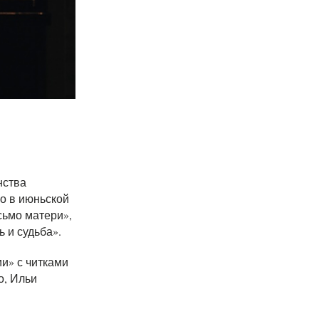
нства
о в июньской
сьмо матери»,
 и судьба».
и» с читками
о, Ильи