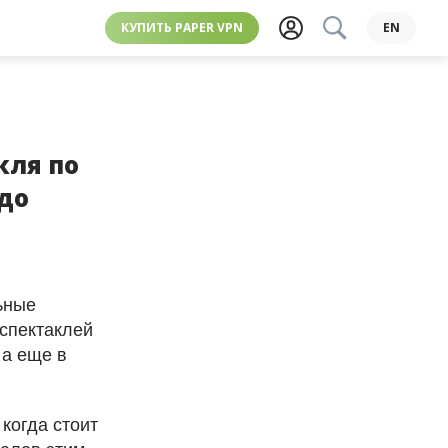
КУПИТЬ PAPER VPN
EN
кля по
до
ьные
 спектаклей
 а еще в
когда стоит