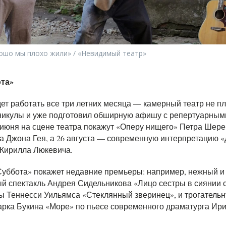
рошо мы плохо жили» / «Невидимый театр»
ота»
дет работать все три летних месяца — камерный театр не п
аникулы и уже подготовил обширную афишу с репертуарным
 июня на сцене театра покажут «Оперу нищего» Петра Шер
а Джона Гея, а 26 августа — современную интерпретацию 
 Кирилла Люкевича.
«Суббота» покажет недавние премьеры: например, нежный и
й спектакль Андрея Сидельникова «Лицо сестры в сиянии с
ы Теннесси Уильямса «Стеклянный зверинец», и трогатель
арка Букина «Море» по пьесе современного драматурга Ир