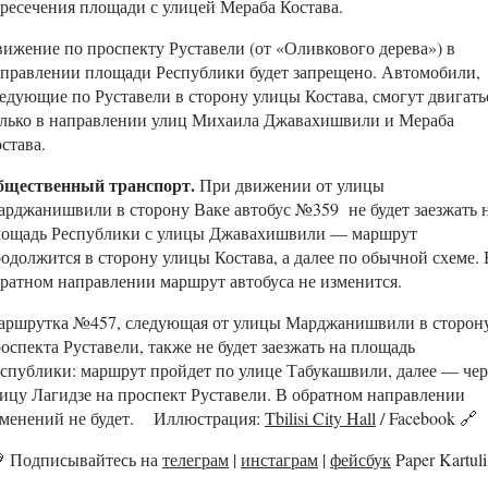
ресечения площади с улицей Мераба Костава.
ижение по проспекту Руставели (от «Оливкового дерева») в
правлении площади Республики будет запрещено. Автомобили,
едующие по Руставели в сторону улицы Костава, смогут двигать
лько в направлении улиц Михаила Джавахишвили и Мераба
става.
бщественный транспорт.
При движении от улицы
рджанишвили в сторону Ваке автобус №359 не будет заезжать 
лощадь Республики с улицы Джавахишвили — маршрут
одолжится в сторону улицы Костава, а далее по обычной схеме. 
ратном направлении маршрут автобуса не изменится.
аршрутка №457, следующая от улицы Марджанишвили в сторон
оспекта Руставели, также не будет заезжать на площадь
спублики: маршрут пройдет по улице Табукашвили, далее — чер
ицу Лагидзе на проспект Руставели. В обратном направлении
зменений не будет. Иллюстрация:
Tbilisi City Hall
/ Facebook 🔗

Подписывайтесь на
телеграм
|
инстаграм
|
фейсбук
Paper Kartuli