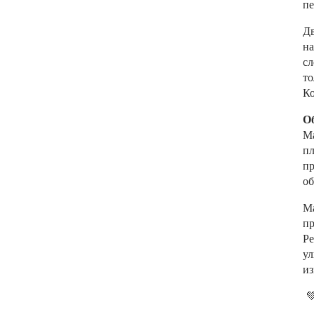
пе
Дв
на
сл
то
Ко
О
Ма
п
пр
об
М
пр
Ре
ул
и
