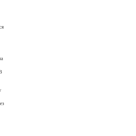
ся
на
В
у
ез