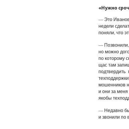
«Нужно сро
—
Это Иванов
недели сдела
поняли, что эт
— Позвонили, 
но можно дого
по которому с
щас там запиш
подтвердить 
техподдержки 
мошенников н
и они за меня
якобы техподд
— Недавно был
и звонили по 