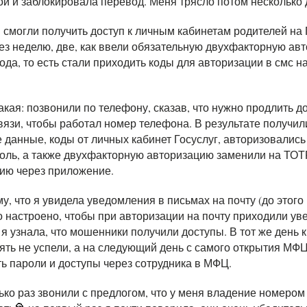
й и заблокировала перевод. Меня трясло потом несколько 
смогли получить доступ к личным кабинетам родителей на 
ез неделю, две, как ввели обязательную двухфакторную ав
года, то есть стали приходить коды для авторизации в смс 
кая: позвонили по телефону, сказав, что нужно продлить д
язи, чтобы работал номер телефона. В результате получил
данные, коды от личных кабинет Госуслуг, авторизовались
оль, а также двухфакторную авторизацию заменили на ТОТ
ию через приложение.
у, что я увидела уведомления в письмах на почту (до этого
 настроено, чтобы при авторизации на почту приходили у
 я узнала, что мошенники получили доступы. В тот же день 
ять не успели, а на следующий день с самого открытия МФ
ть пароли и доступы через сотрудника в МФЦ.
ько раз звонили с предлогом, что у меня владение номеро