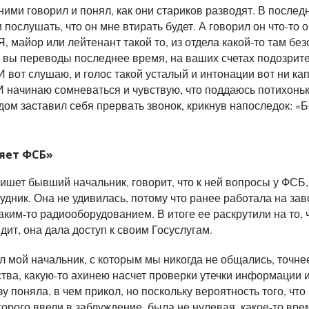
ними говорил и понял, как они стариков разводят. В после
 послушать, что он мне втирать будет. А говорил он что-то
, майор или лейтенант такой то, из отдела какой-то там без
 вы переводы последнее время, на ваших счетах подозрит
 вот слушаю, и голос такой усталый и интонации вот ни ка
 начинаю сомневаться и чувствую, что поддаюсь потихоньк
ом заставил себя прервать звонок, крикнув напоследок: «
яет ФСБ»
ишет бывший начальник, говорит, что к ней вопросы у ФСБ,
удник. Она не удивилась, потому что ранее работала на зав
аким-то радиооборудованием. В итоге ее раскрутили на то, 
дит, она дала доступ к своим Госуслугам.
л мой начальник, с которым мы никогда не общались, точне
тва, какую-то ахинею насчет проверки утечки информации и
зу поняла, в чем прикол, но поскольку вероятность того, что 
торого ввели в заблуждение, была не нулевая, какое-то вре