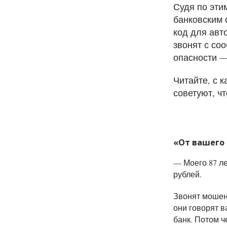
Судя по эти
банковским 
код для авт
звонят с со
опасности —
Читайте, с 
советуют, ч
«От вашего
—
Моего 87 л
рублей.
Звонят мошенн
они говорят в
банк. Потом ч