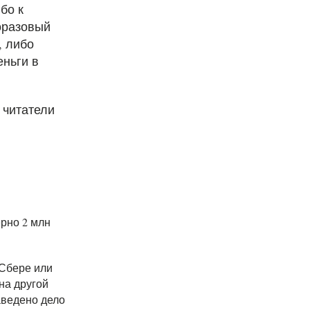
бо к
норазовый
, либо
еньги в
 читатели
рно 2 млн
 Сбере или
на другой
аведено дело