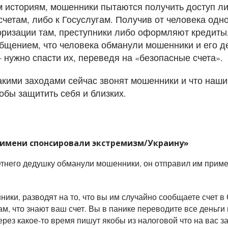
м историям, мошенники пытаются получить доступ ли
счетам, либо к Госуслугам. Получив от человека од
оризации там, преступники либо оформляют кредиты
общением, что человека обманули мошенники и его д
 нужно спасти их, переведя на «безопасные счета».
какими заходами сейчас звонят мошенники и что наши
тобы защитить себя и близких.
 имени спонсировали экстремизм/Украину»
етнего дедушку обманули мошенники, он отправил им приме
ики, разводят на то, что вы им случайно сообщаете счет в
ам, что знают ваш счет. Вы в панике переводите все деньги 
ерез какое-то время пишут якобы из налоговой что на вас з