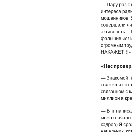
— Пару раз с 
интереса ради
мошенников. Я
совершали ли
активность… И
фальшивые! И
огромным труд
НАКАЖЕТ!!!»
«Нас провер
—
Знакомой п
свяжется сотр
связанном с к
миллион в кре
— В тг написа
моего начальс
кадров) Я сра
начальник, ко