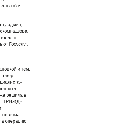
енники) и
ску админ,
оскомнадзора.
коллег» с
 от Госуслуг.
ановкой и тем,
оговор,
ециалиста»
шенники
уже решила в
ки. ТРИЖДЫ,
и
ерти ляма
чла операцию