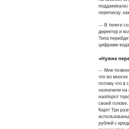
поддакивала) 
переписку, ка
— В телеге со
директор и ко
Типа перейдит
цифрами кода.
«Нужно пере
—
Мне позвон
что во многих
потому что в 
назначили на
наоборот торо
своей голове,
Карл! Три раз
использованы 
рублей с кре