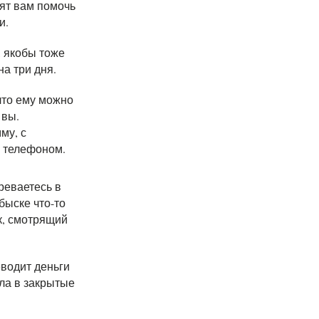
ят вам помочь
и.
, якобы тоже
на три дня.
что ему можно
 вы.
му, с
 телефоном.
реваетесь в
быске что-то
к, смотрящий
еводит деньги
ала в закрытые