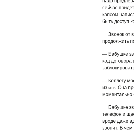
надо продлева
сейчас придет
капсом напис
быть доступ 
— Звонок от 
продолжить п
— Бабушке зв
код договора 
заблокировать
— Коллегу мо
из sms. Она п
моментально
— Бабушке зв
телефон и щас
вроде даже ад
звонит. В чем 