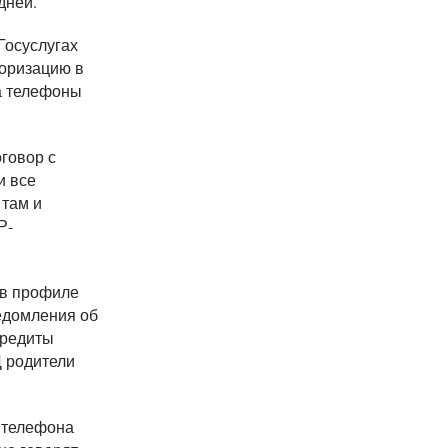
дней.
Госуслугах
торизацию в
на телефоны
оговор с
и все
 там и
Р-
 в профиле
ведомления об
кредиты
Ц родители
м телефона