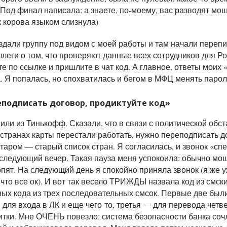
Под финал написала: а знаете, по-моему, вас разводят мош
к корова языком слизнула)
здали группу под видом с моей работы и там начали перепи
ллеги о том, что проверяют данные всех сотрудников для Р
е по ссылке и пришлите в чат код. А главное, ответы моих «
 Я попалась, но спохватилась и бегом в МФЦ менять пароль
подписать договор, продиктуйте код»
или из Тинькофф. Сказали, что в связи с политической обст
 странах карты перестали работать, нужно переподписать д
старом — старый список стран. Я согласилась, и звонок «сп
 следующий вечер. Такая пауза меня успокоила: обычно мо
пят. На следующий день я спокойно приняла звонок (я же 
 что все ок). И вот так весело ТРИЖДЫ назвала код из смс
ных кода из трех последовательных смсок. Первые две был
для входа в ЛК и еще чего-то, третья — для перевода четв
дитки. Мне ОЧЕНЬ повезло: система безопасности банка со