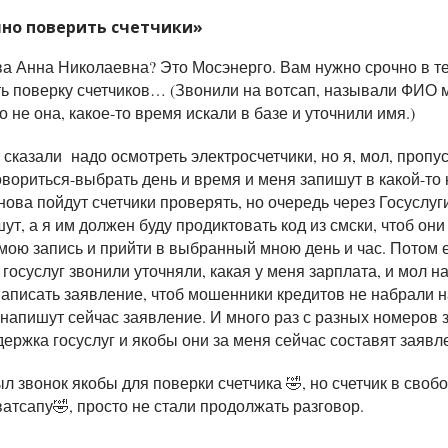
чно поверить счетчики»
а Анна Николаевна? Это Мосэнерго. Вам нужно срочно в те
ть поверку счетчиков… (Звонили на вотсап, называли ФИО 
о не она, какое-то время искали в базе и уточнили имя.)
сказали надо осмотреть электросчетчики, но я, мол, пропу
вориться-выбрать день и время и меня запишут в какой-то 
нова пойдут счетчики проверять, но очередь через Госуслуг
ут, а я им должен буду продиктовать код из смски, чтоб они
мою запись и прийти в выбранный мною день и час. Потом 
госуслуг звонили уточняли, какая у меня зарплата, и мол н
аписать заявление, чтоб мошенники кредитов не набрали н
 напишут сейчас заявление. И много раз с разных номеров
ержка госуслуг и якобы они за меня сейчас составят заявл
 звонок якобы для поверки счетчика 🤣, но счетчик в своб
ватсапу🤣, просто не стали продолжать разговор.