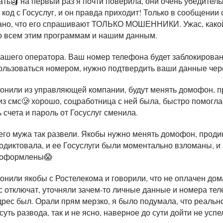
ть🗿 на первый раз я почти поверила, они очень убедитель
 код с Госуслуг, и он правда приходит! Только в сообщении 
ано, что его спрашивают ТОЛЬКО МОШЕННИКИ. Ужас, какой
ко всем этим программам и нашим данным.
вашего оператора. Ваш номер телефона будет заблокирова
ользоваться номером, нужно подтвердить ваши данные че
онили из управляющей компании, будут менять домофон, п
из смс🥲 хорошо, соцработница с ней была, быстро помогла
 счета и пароль от Госуслуг сменила.
его мужа так развели. Якобы нужно менять домофон, прод
родиктовала, и ее Госуслуги были моментально взломаны, 
 оформлены😱
онили якобы с Ростелекома и говорили, что не оплачен до
 отключат, уточняли зачем-то личные данные и номера тел
рес был. Орали прям мерзко, я было подумала, что реальн
суть развода, так и не ясно, наверное до сути дойти не успе