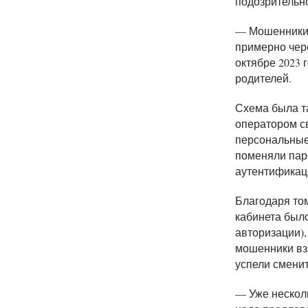
подозрительно
— Мошенники 
примерно чер
октябре 2023 
родителей.
Схема была та
оператором св
персональные 
поменяли пар
аутентификац
Благодаря том
кабинета было
авторизации),
мошенники вз
успели смени
— Уже нескол