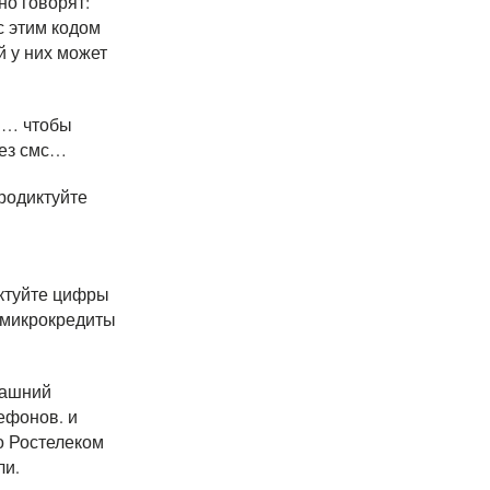
но говорят:
с этим кодом
 у них может
н… чтобы
рез смс…
родиктуйте
иктуйте цифры
и микрокредиты
машний
ефонов. и
о Ростелеком
ли.