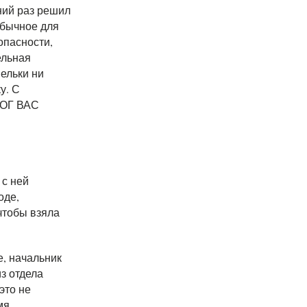
дний раз решил
 обычное для
опасности,
ельная
пельки ни
у. С
БОГ ВАС
 с ней
оде,
чтобы взяла
е, начальник
з отдела
это не
мя