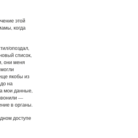
чение этой
мамы, когда
стил/опоздал,
новый список,
и, они меня
 могли
еще якобы из
адо на
а мои данные,
 звонили —
ение в органы.
одном доступе