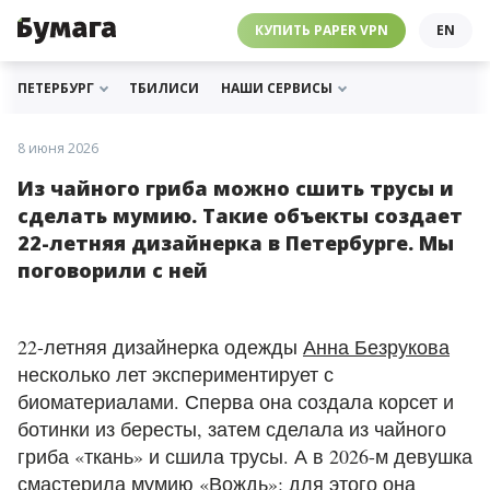
ЧЕБУРНЕТ
PAPER VPN
⛔️ ГАЙД ПРО ЧЕБУРНЕТ
РАССЫЛКИ
ПОДДЕРЖАТЬ «БУМАГУ»
МЫ В ИНСТАГРАМЕ
КУПИТЬ PAPER VPN
EN
ГИДЫ
СОТРУДНИЧЕСТВО
МЫ В ТЕЛЕГРАМЕ
РАССЫЛКИ
ПОДДЕРЖАТЬ «БУМАГУ»
МЫ В ИНСТАГРАМЕ
ПЕТЕРБУРГ
ТБИЛИСИ
НАШИ СЕРВИСЫ
8 июня 2026
Из чайного гриба можно сшить трусы и
сделать мумию. Такие объекты создает
22-летняя дизайнерка в Петербурге. Мы
поговорили с ней
22-летняя дизайнерка одежды
Анна Безрукова
несколько лет экспериментирует с
биоматериалами. Сперва она создала корсет и
ботинки из бересты, затем сделала из чайного
гриба
«
ткань
»
и сшила трусы. А в 2026-м девушка
смастерила мумию
«
Вождь
»
: для этого она