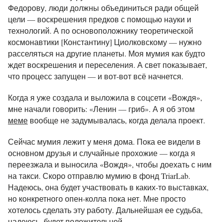
Федорову, люди должны объединиться ради общей
цели — воскрешения предков с помощью науки и
технологий. А по основоположнику теоретической
космонавтики [Константину] Циолковскому — нужно
расселяться на другие планеты. Моя мумия как будто
ждет воскрешения и переселения. А свет показывает,
что процесс запущен — и вот-вот всё начнется.
Когда я уже создала и выложила в соцсети «Вождя»,
мне начали говорить: «Ленин — гриб». А я об этом
меме
вообще не задумывалась, когда делала проект.
Сейчас мумия лежит у меня дома. Пока ее видели в
основном друзья и случайные прохожие — когда я
переезжала и выносила «Вождя», чтобы доехать с ним
на такси. Скоро отправлю мумию в фонд TriarLab.
Надеюсь, она будет участвовать в каких-то выставках,
но конкретного опен-колла пока нет. Мне просто
хотелось сделать эту работу. Дальнейшая ее судьба,
надеюсь, будет положительной.